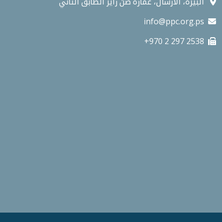
البيرة، الارسال، عمارة صن رايز الطابق الثاني
info@ppc.org.ps
+970 2 297 2538