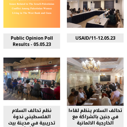
Public Opinion Poll
11-12.05.23/USAID
Results - 05.05.23
تحالف السلام ينظم لقاءا
نظم تحالف السلام
في جنين بالشراكة مع
الفلسطيني ندوة
الخارجية الالمانية
تدريبية في مدينة بيت