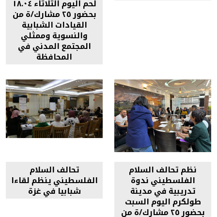
لحم اليوم الثلاثاء ١٨.٠٤
بحضور ٢٥ مشارك/ة من
القيادات الشبابية
والنسوية وممثلي
المجتمع المدني في
المحافظة
نظم تحالف السلام
تحالف السلام
الفلسطيني ندوة
الفلسطيني ينظم لقاءا
تدريبية في مدينة
شبابيا في غزة
طولكرم اليوم السبت
بحضور ٢٥ مشارك/ة من